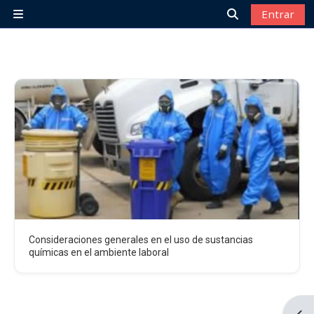
Salta al contenido principal
Entrar
Panel lateral
Selector de bú
Consideraciones generales en el uso de sustancias
químicas en el ambiente laboral