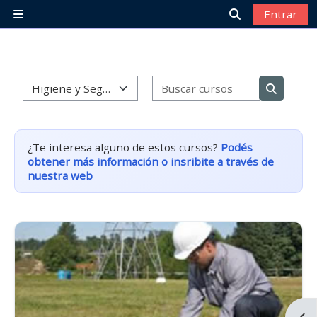
Salta al contenido principal
Entrar
Panel lateral
Selector de bú
Categorías
Buscar cur
Buscar c
¿Te interesa alguno de estos cursos?
Podés
obtener más información o insribite a través de
nuestra web